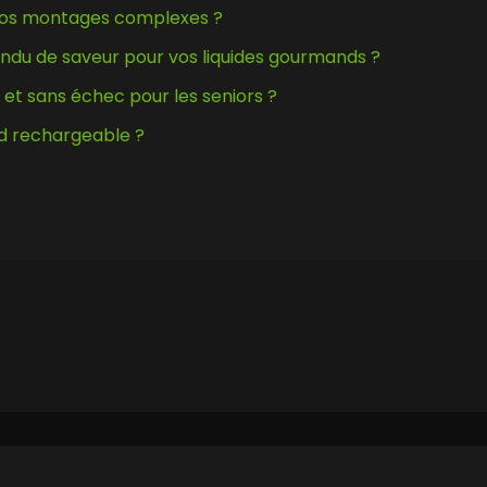
r vos montages complexes ?
rendu de saveur pour vos liquides gourmands ?
 et sans échec pour les seniors ?
od rechargeable ?
Cap vers une vape de fraîcheur.