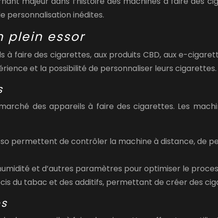
nant majeur dans l’histoire des machines à faire des ciga
de personnalisation inédites.
 plein essor
 à faire des cigarettes, aux produits CBD, aux e-cigaret
rience et la possibilité de personnaliser leurs cigarettes.
s
le marché des appareils à faire des cigarettes. Les mac
sso
permettent de contrôler la machine à distance, de pers
umidité et d’autres paramètres pour optimiser le process
is du tabac et des additifs, permettant de créer des cig
es