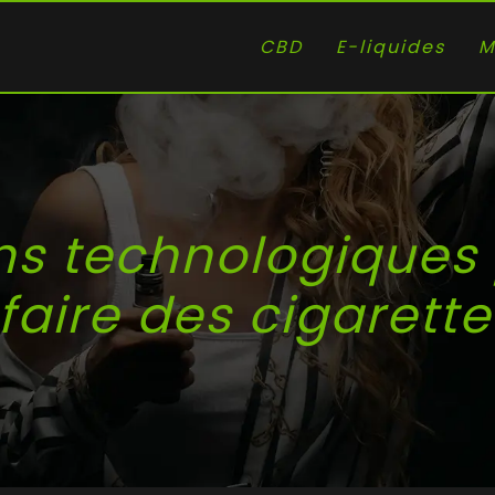
CBD
E-liquides
M
ns technologiques 
faire des cigarett