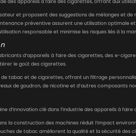
onde des appareils à faire des cigarettes, offrant aux utili
isateur et proposent des suggestions de mélanges et de r
enance préventive assurent une utilisation optimale et 
tilisation responsable et minimise les risques liés à la ma
on
s fabricants d’appareils à faire des cigarettes, des e-ciga
ltérer le goût des cigarettes.
s de tabac et de cigarettes, offrant un filtrage personnalis
veaux de goudron, de nicotine et d’autres composants noc
d’innovation clé dans l’industrie des appareils à faire d
dans la construction des machines réduit l’impact enviro
ouches de tabac améliorent la qualité et la sécurité des c