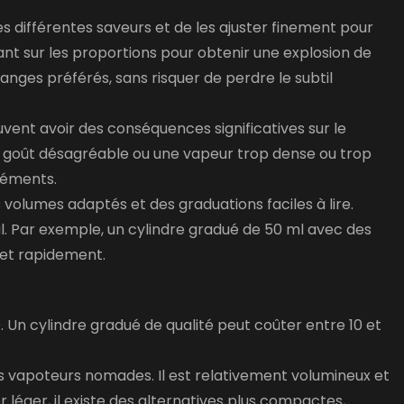
 différentes saveurs et de les ajuster finement pour
ant sur les proportions pour obtenir une explosion de
nges préférés, sans risquer de perdre le subtil
euvent avoir des conséquences significatives sur le
 un goût désagréable ou une vapeur trop dense ou trop
réments.
olumes adaptés et des graduations faciles à lire.
al. Par exemple, un cylindre gradué de 50 ml avec des
 et rapidement.
Un cylindre gradué de qualité peut coûter entre 10 et
es vapoteurs nomades. Il est relativement volumineux et
 léger, il existe des alternatives plus compactes,