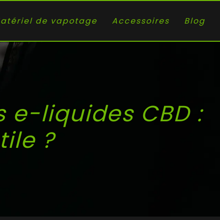
atériel de vapotage
Accessoires
Blog
 e-liquides CBD :
ile ?