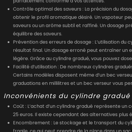
parfaitement conforme à vos attentes.
Contrôle optimal des saveurs :
La précision du dosa
obtenir le profil aromatique désiré. Un vapoteur pe
saveurs ou un arôme subtil et raffiné. Un dosage p
équilibre des saveurs.
Prévention des erreurs de dosage :
L’utilisation du
résultat final. Un dosage erroné peut entraîner un 
légère. Grâce au cylindre gradué, vous pouvez dos
Facilité d’utilisation :
De nombreux cylindres gradués 
Certains modèles disposent même d’un bec verseur po
graduations en millilitres et un bec verseur vous 
Inconvénients du cylindre gradué
Coût :
L’achat d’un cylindre gradué représente un c
25 euros. Il existe cependant des alternatives plu
Encombrement :
Le stockage et le transport du cy
fragile, ce qui peut prendre de la place dans un sac