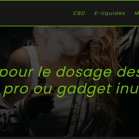
CBD
E-liquides
M
pour le dosage des
l pro ou gadget inut