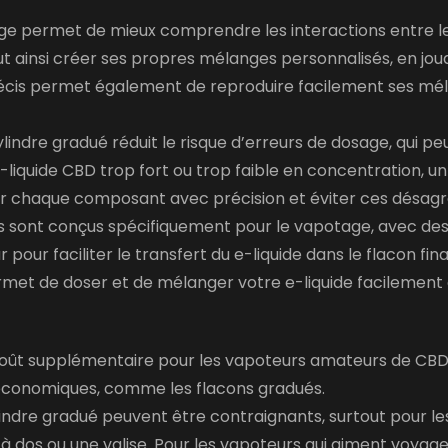
ge permet de mieux comprendre les interactions entre les
ut ainsi créer ses propres mélanges personnalisés, en jou
récis permet également de reproduire facilement ses méla
 cylindre gradué réduit le risque d’erreurs de dosage, qui p
e-liquide CBD trop fort ou trop faible en concentration,
er chaque composant avec précision et éviter ces désag
sont conçus spécifiquement pour le vapotage, avec des v
ur faciliter le transfert du e-liquide dans le flacon fin
permet de doser et de mélanger votre e-liquide facilement
oût supplémentaire pour les vapoteurs amateurs de CBD. 
s économiques, comme les flacons gradués.
lindre gradué peuvent être contraignants, surtout pour l
 à dos ou une valise. Pour les vapoteurs qui aiment voyager