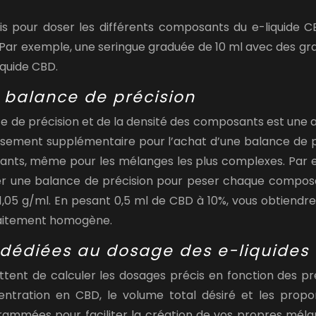
s pour doser les différents composants du e-liquide CBD
Par exemple, une seringue graduée de 10 ml avec des grad
iquide CBD.
 balance de précision
ce de précision et de la densité des composants est une 
ssement supplémentaire pour l’achat d’une balance de pr
nts, même pour les mélanges les plus complexes. Par ex
ser une balance de précision pour peser chaque composa
1,05 g/ml. En pesant 0,5 ml de CBD à 10%, vous obtiendr
faitement homogène.
s dédiées au dosage des e-liquides
nt de calculer les dosages précis en fonction des préfé
ntration en CBD, le volume total désiré et les propo
mées pour faciliter la création de vos propres mélanges